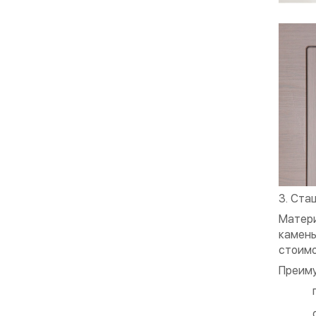
3. Ста
Матери
камень
стоимо
Преиму