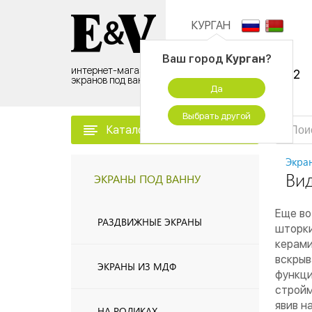
КУРГАН
Контактный центр:
Ваш город
Курган
?
интернет-магазин
8 (495) 500-96-52
экранов под ванну
Да
временно не работаем
Выбрать другой
Каталог товаров
Экра
Ви
ЭКРАНЫ ПОД ВАННУ
Еще во
РАЗДВИЖНЫЕ ЭКРАНЫ
шторки
керами
вскрыв
ЭКРАНЫ ИЗ МДФ
функц
стройм
явив н
НА РОЛИКАХ