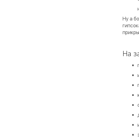
Ну а б
гипсок
прикры
На з