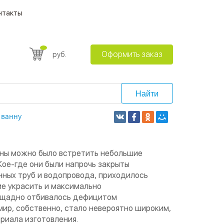
нтакты
Оформить заказ
руб.
Найти
 ванну
аны можно было встретить небольшие
ое-где они были напрочь закрыты
онных труб и водопровода, приходилось
ие украсить и максимально
ещадно отбивалось дефицитом
 мир, собственно, стало невероятно широким,
ериала изготовления.