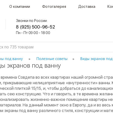
О компании
Фотогалерея
Доставка
Ко
Звонки по России:
8 (925) 500-96-52
Пн - Пт 09:00 - 18:00
ны под ванну
Полезные советы
Виды экранов под
ды экранов под ванну
 времена Совдепа во всех квартирах нашей огромной стр
, прикрывающие нелицеприятные «внутренности» ванны. К
ческой плиткой 15/15, и, чтобы добраться до канализаци
ать сею конструкцию. Что и говорить, в те времена желан
ионализировать жизненно-важное помещение квартиры н
атериалов. На данный момент окно в Европу, да и во весь
ам экраны под ванну различного стиля, конструкции и мат