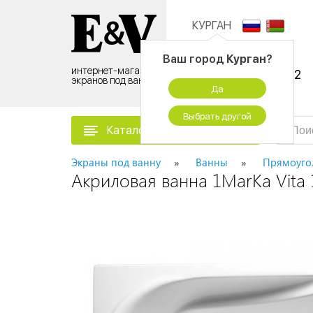
КУРГАН
Контактный центр:
Ваш город
Курган
?
интернет-магазин
8 (495) 500-96-52
экранов под ванну
Да
временно не работаем
Выбрать другой
Каталог товаров
Экраны под ванну
Ванны
Прямоуго
Акриловая ванна 1MarKa Vita 