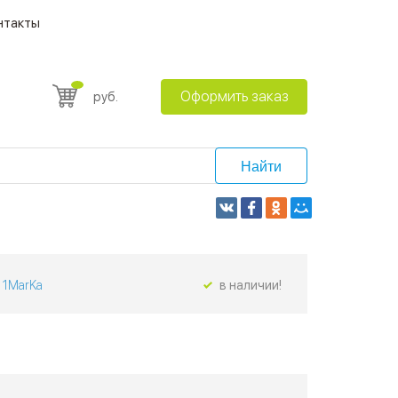
нтакты
Оформить заказ
руб.
Найти
1MarKa
в наличии!