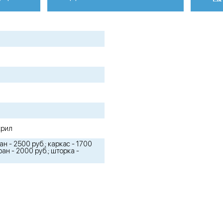
крил
н - 2500 руб.; каркас - 1700
ран - 2000 руб.; шторка -