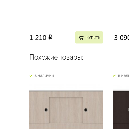
1 210
3 09
p
КУПИТЬ
Похожие товары:
в наличии
в нал