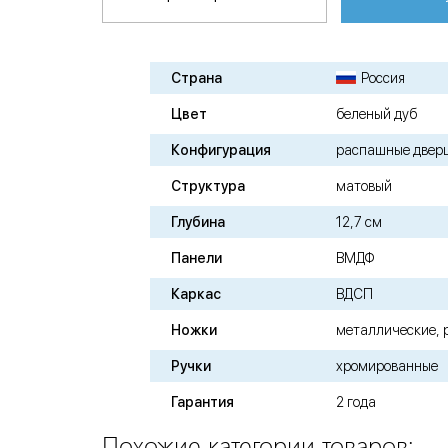
Страна
Россия
Цвет
беленый дуб
Конфигурация
распашные двер
Структура
матовый
Глубина
12,7 см
Панели
ВМДФ
Каркас
ВДСП
Ножки
металлические, 
Ручки
хромированные
Гарантия
2 года
Похожие категории товаров: