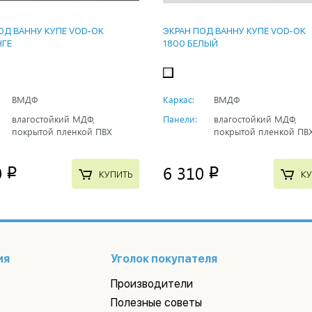
ОД ВАННУ КУПЕ VOD-OK
ЭКРАН ПОД ВАННУ КУПЕ VOD-OK
НГЕ
1800 БЕЛЫЙ
ВМДФ
Каркас:
ВМДФ
влагостойкий МДФ,
Панели:
влагостойкий МДФ,
покрытой пленкой ПВХ
покрытой пленкой ПВ
0
6 310
p
p
КУПИТЬ
КУ
ия
Уголок покупателя
Производители
Полезные советы