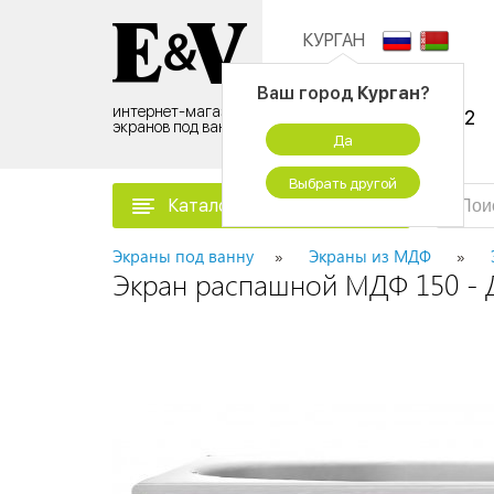
КУРГАН
Контактный центр:
Ваш город
Курган
?
интернет-магазин
8 (495) 500-96-52
экранов под ванну
Да
временно не работаем
Выбрать другой
Каталог товаров
Экраны под ванну
Экраны из МДФ
Экран распашной МДФ 150 - 