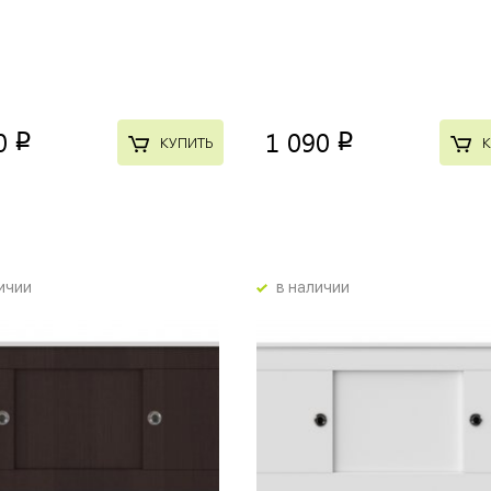
0
1 090
p
p
КУПИТЬ
К
ичии
в наличии