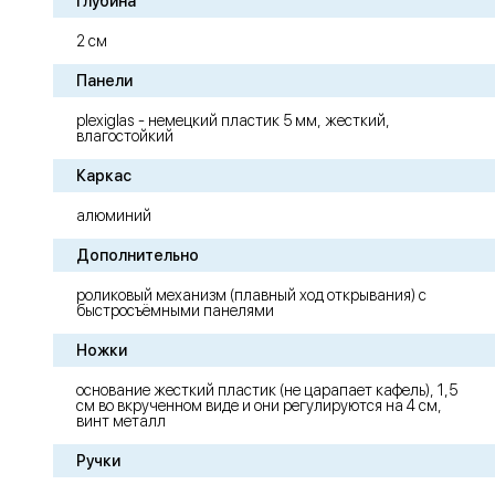
Глубина
2 см
Панели
plexiglas - немецкий пластик 5 мм, жесткий,
влагостойкий
Каркас
алюминий
Дополнительно
роликовый механизм (плавный ход открывания) с
быстросъёмными панелями
Ножки
основание жесткий пластик (не царапает кафель), 1,5
см во вкрученном виде и они регулируются на 4 см,
винт металл
Ручки