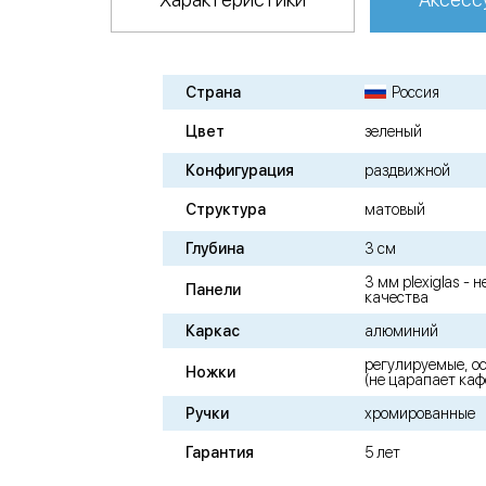
Страна
Россия
Цвет
зеленый
Конфигурация
раздвижной
Структура
матовый
Глубина
3 см
3 мм plexiglas -
Панели
качества
Каркас
алюминий
регулируемые, о
Ножки
(не царапает каф
Ручки
хромированные
Гарантия
5 лет