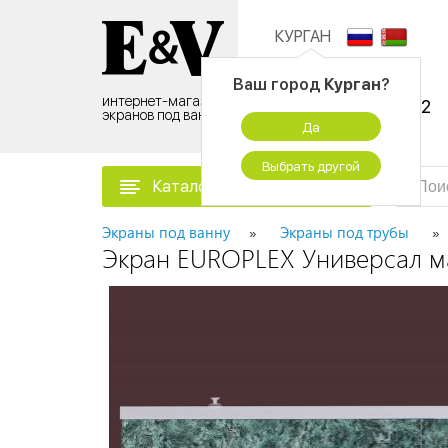
КУРГАН
Контактный центр:
Ваш город
Курган
?
интернет-магазин
8 (495) 500-96-52
экранов под ванну
Да
временно не работаем
Выбрать другой
Каталог товаров
Экраны под ванну
Экраны под трубы
Экран EUROPLEX Универсал м