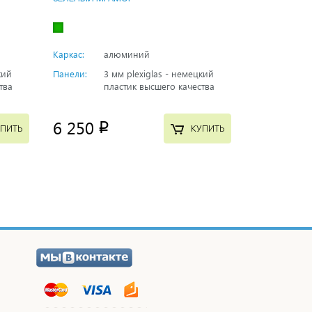
Каркас:
алюминий
кий
Панели:
3 мм plexiglas - немецкий
тва
пластик высшего качества
6 250
p
ПИТЬ
КУПИТЬ