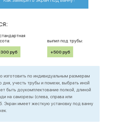
ся:
стандартная
сота:
выпил под трубы:
+300
руб
+500
руб
 изготовить по индивидуальным размерам
о дня, учесть трубы и помехи, выбрать иной
жет быть доукомплектование полкой, длиной
ади на саморезы (слева, справа или
уб. Экран имеет жесткую установку под ванну
жек.