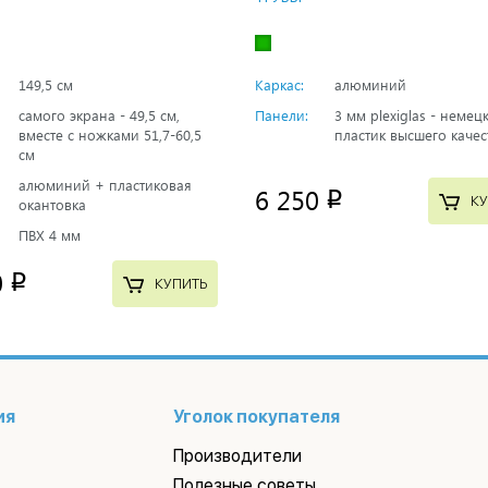
149,5 см
Каркас:
алюминий
самого экрана - 49,5 см,
Панели:
3 мм plexiglas - немец
вместе с ножками 51,7-60,5
пластик высшего качес
см
алюминий + пластиковая
6 250
p
КУ
окантовка
ПВХ 4 мм
0
p
КУПИТЬ
ия
Уголок покупателя
Производители
Полезные советы