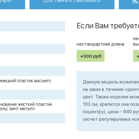
Если Вам требует
не
нестандартная длина:
вы
+300
руб
 немецкий пластик высшего
Данную модель возможно
на заказ в течение одног
цвет. Также изделие мо
103 см, крепится она поз
снование жесткий пластик
ель), винт металл
поцентру), цена – 940 р
засчет регулируемых но