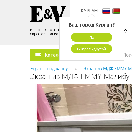
КУРГАН
Контактный центр:
Ваш город
Курган
?
интернет-магазин
8 (495) 500-96-52
экранов под ванну
Да
временно не работаем
Выбрать другой
Каталог товаров
Экраны под ванну
Экран из МДФ EMMY М
Экран из МДФ EMMY Малибу 