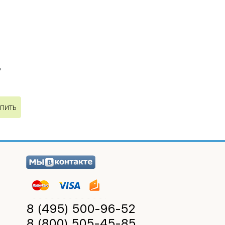
ь
ПИТЬ
8 (495)
500-96-52
8 (800)
505-45-85