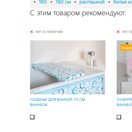
180
180 см
распашной
белые и
С этим товаром рекомендуют:
+
+
нет в наличии
нет 
лиде
СИДЕНЬЕ ДЛЯ ВАННОЙ 70 СМ
СУШИЛКА
ВАННБОК
ВАННБО