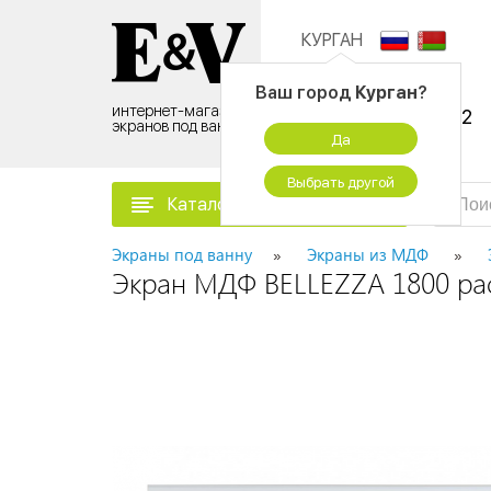
КУРГАН
Контактный центр:
Ваш город
Курган
?
интернет-магазин
8 (495) 500-96-52
экранов под ванну
Да
временно не работаем
Выбрать другой
Каталог товаров
Экраны под ванну
Экраны из МДФ
Экран МДФ BELLEZZA 1800 р