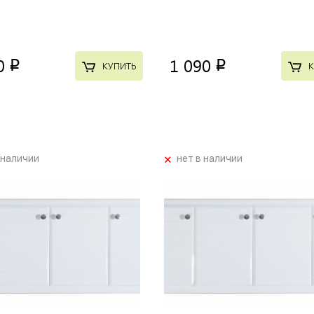
0
1 090
p
p
КУПИТЬ
К
+
 наличии
нет в наличии