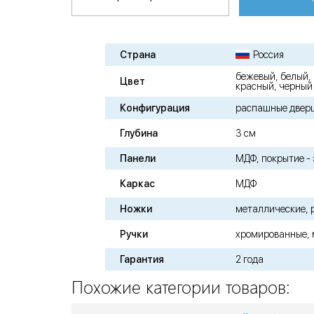
Страна
Россия
бежевый, белый, 
Цвет
красный, черный
Конфигурация
распашные двер
Глубина
3 см
Панели
МДФ, покрытие -
Каркас
МДФ
Ножки
металлические, 
Ручки
хромированные,
Гарантия
2 года
Похожие категории товаров: