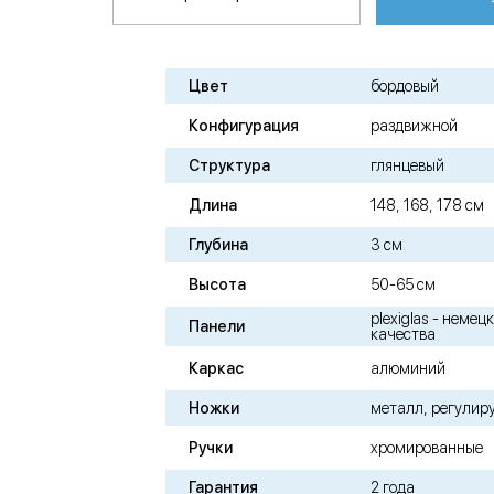
Цвет
бордовый
Конфигурация
раздвижной
Структура
глянцевый
Длина
148, 168, 178 см
Глубина
3 см
Высота
50-65 см
plexiglas - неме
Панели
качества
Каркас
алюминий
Ножки
металл, регулир
Ручки
хромированные
Гарантия
2 года