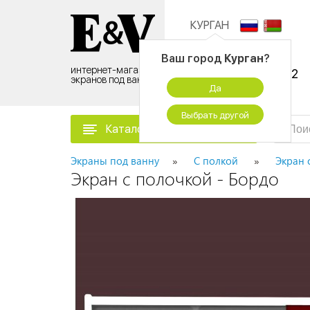
КУРГАН
Контактный центр:
Ваш город
Курган
?
интернет-магазин
8 (495) 500-96-52
экранов под ванну
Да
временно не работаем
Выбрать другой
Каталог товаров
Экраны под ванну
С полкой
Экран 
Экран с полочкой - Бордо