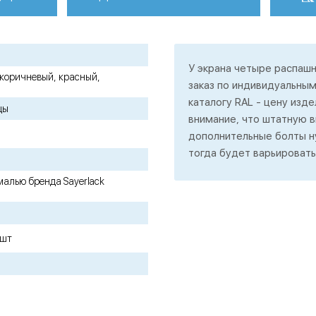
У экрана четыре распаш
 коричневый, красный,
заказ по индивидуальным
каталогу RAL - цену изд
цы
внимание, что штатную в
дополнительные болты н
тогда будет варьироватьс
малью бренда Sayerlack
 шт