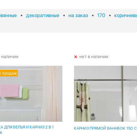
евянные
декоративные
на заказ
170
коричнев
+
в наличии
нет в наличии
р продаж
 ДЛЯ БЕЛЬЯ И КАРНИЗ 2 В 1
КАРНИЗ ПРЯМОЙ ВАННБОК 150 
К