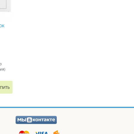
OK
ю
ия)
ПИТЬ