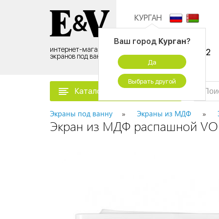
КУРГАН
Контактный центр:
Ваш город
Курган
?
интернет-магазин
8 (495) 500-96-52
экранов под ванну
Да
временно не работаем
Выбрать другой
Каталог товаров
Экраны под ванну
Экраны из МДФ
Экран из МДФ распашной VO