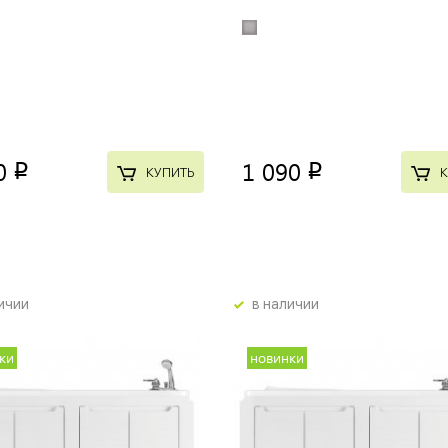
0
1 090
p
p
КУПИТЬ
К
ичии
в наличии
ки
новинки