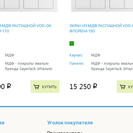
З МДФ РАСПАШНОЙ VOD-OK
ЭКРАН ИЗ МДФ РАСПАШНОЙ VOD-
 170
ФЛОРЕНА 150
МДФ
Каркас:
МДФ
МДФ - покрыты эмалью
Панели:
МДФ - покрыты эмаль
бренда Sayerlack (Италия)
бренда Sayerlack (Итал
00
15 250
p
p
КУПИТЬ
КУ
ия
Уголок покупателя