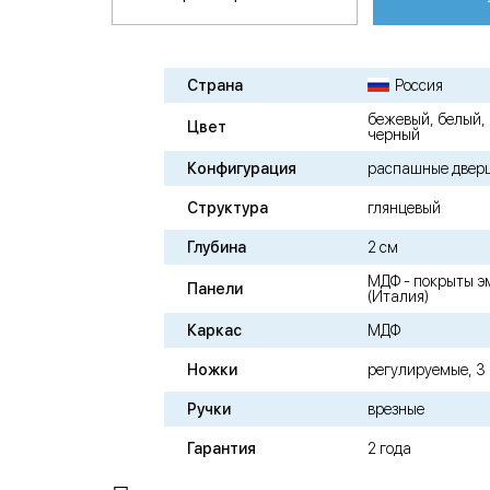
Страна
Россия
бежевый, белый,
Цвет
черный
Конфигурация
распашные двер
Структура
глянцевый
Глубина
2 см
МДФ - покрыты э
Панели
(Италия)
Каркас
МДФ
Ножки
регулируемые, 3
Ручки
врезные
Гарантия
2 года