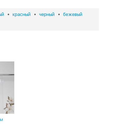
ый
красный
черный
бежевый
СМ