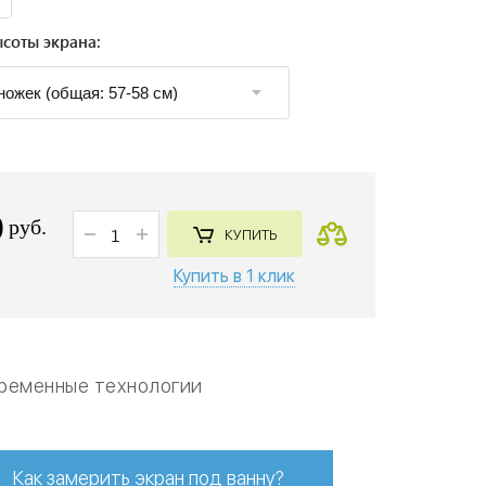
соты экрана:
0
руб.
КУПИТЬ
Купить в 1 клик
ременные технологии
Как замерить экран под ванну?