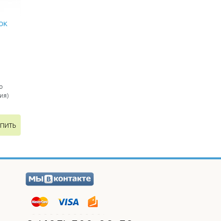
OK
ю
ия)
ПИТЬ