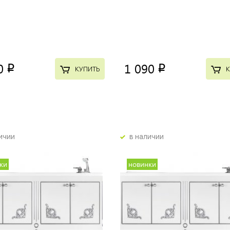
0
1 090
p
p
КУПИТЬ
К
ичии
в наличии
ки
новинки