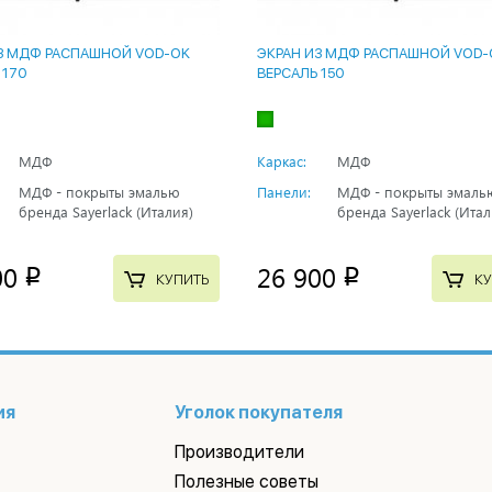
З МДФ РАСПАШНОЙ VOD-OK
ЭКРАН ИЗ МДФ РАСПАШНОЙ VOD-
 170
ВЕРСАЛЬ 150
МДФ
Каркас:
МДФ
МДФ - покрыты эмалью
Панели:
МДФ - покрыты эмаль
бренда Sayerlack (Италия)
бренда Sayerlack (Итал
00
26 900
p
p
КУПИТЬ
КУ
ия
Уголок покупателя
Производители
Полезные советы