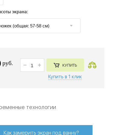
соты экрана:
0
руб.
КУПИТЬ
Купить в 1 клик
ременные технологии
Как замерить экран под ванну?