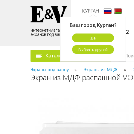
КУРГАН
Контактный центр:
Ваш город
Курган
?
интернет-магазин
8 (495) 500-96-52
экранов под ванну
Да
временно не работаем
Выбрать другой
Каталог товаров
Экраны под ванну
Экраны из МДФ
Экран из МДФ распашной VO