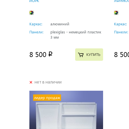
ЙОРК
АФРИКА
Каркас:
алюминий
Каркас:
Панели:
plexiglas - немецкий пластик
Панели:
3 мм
8 500
8 50
p
КУПИТЬ
+
нет в наличии
лидер продаж