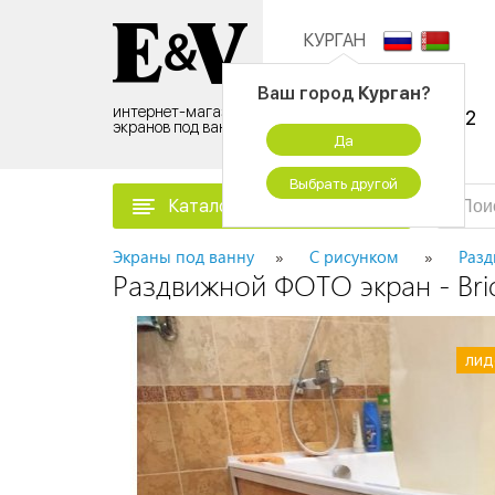
КУРГАН
Контактный центр:
Ваш город
Курган
?
интернет-магазин
8 (495) 500-96-52
экранов под ванну
Да
временно не работаем
Выбрать другой
Каталог товаров
Экраны под ванну
С рисунком
Разд
Раздвижной ФОТО экран - Bri
лид
лид
лид