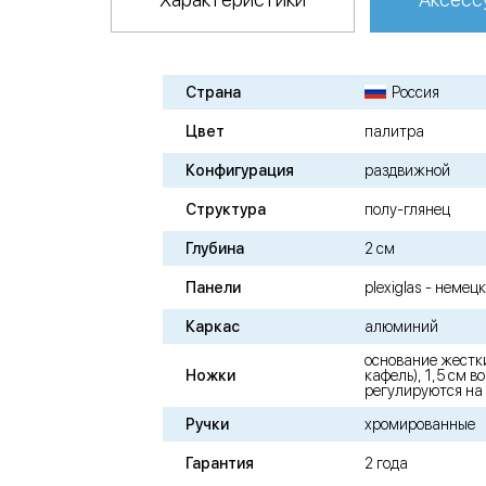
Страна
Россия
Цвет
палитра
Конфигурация
раздвижной
Структура
полу-глянец
Глубина
2 см
Панели
plexiglas - неме
Каркас
алюминий
основание жестк
Ножки
кафель), 1,5 см в
регулируются на 
Ручки
хромированные
Гарантия
2 года