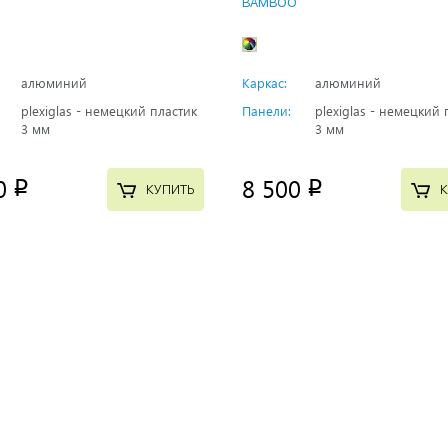
BAMBOO
алюминий
Каркас:
алюминий
plexiglas - немецкий пластик
Панели:
plexiglas - немецкий 
3 мм
3 мм
0
8 500
p
p
КУПИТЬ
К