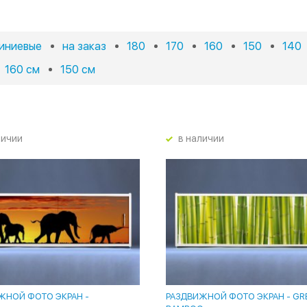
иниевые
на заказ
180
170
160
150
140
160 см
150 см
личии
в наличии
ЖНОЙ ФОТО ЭКРАН -
РАЗДВИЖНОЙ ФОТО ЭКРАН - GR