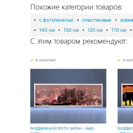
Похожие категории товаров:
с фотопечатью
пластиковые
алюм
140 см
130 см
120 см
170 см
С этим товаром рекомендуют:
в наличии
в на
РАЗДВИЖНОЙ ФОТО ЭКРАН - НЬЮ-
РАЗДВИ