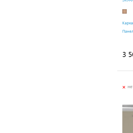
ЭКРА
Карка
Панел
3 5
+
не