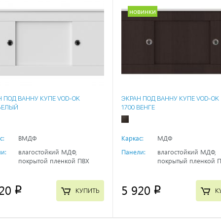
новинки
Н ПОД ВАННУ КУПЕ VOD-OK
ЭКРАН ПОД ВАННУ КУПЕ VOD-OK
 БЕЛЫЙ
1700 ВЕНГЕ
с:
ВМДФ
Каркас:
МДФ
и:
влагостойкий МДФ,
Панели:
влагостойкий МДФ,
покрытой пленкой ПВХ
покрытый пленкой 
20
5 920
p
p
КУПИТЬ
К