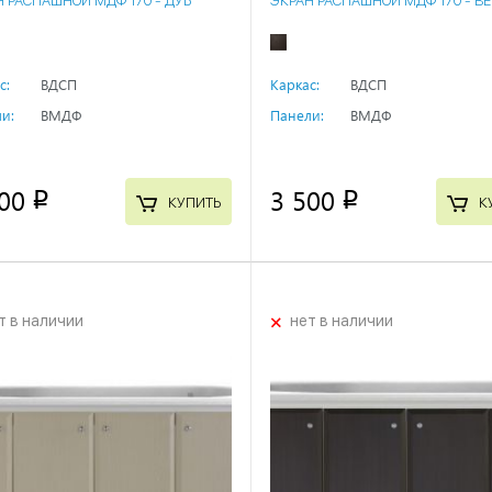
Н РАСПАШНОЙ МДФ 170 - ДУБ
ЭКРАН РАСПАШНОЙ МДФ 170 - В
с:
ВДСП
Каркас:
ВДСП
и:
ВМДФ
Панели:
ВМДФ
00
3 500
p
p
КУПИТЬ
К
+
т в наличии
нет в наличии