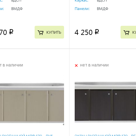
и:
ВМДФ
Панели:
ВМДФ
70
4 250
p
p
КУПИТЬ
К
+
т в наличии
нет в наличии