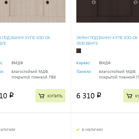
Н ПОД ВАННУ КУПЕ VOD-OK
ЭКРАН ПОД ВАННУ КУПЕ VOD-OK
ДУБ
1800 ВЕНГЕ
с:
ВМДФ
Каркас:
ВМДФ
и:
влагостойкий МДФ,
Панели:
влагостойкий МДФ,
покрытой пленкой ПВХ
покрытой пленкой 
10
6 310
p
p
КУПИТЬ
К
наличии
в наличии