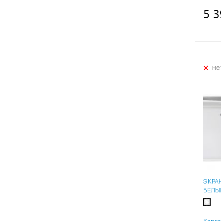
5 3
+
не
ЭКРА
БЕЛЫ
Карка