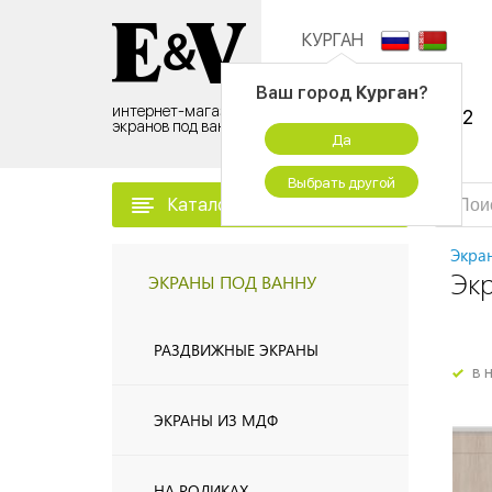
КУРГАН
Контактный центр:
Ваш город
Курган
?
интернет-магазин
8 (495) 500-96-52
экранов под ванну
Да
временно не работаем
Выбрать другой
Каталог товаров
Экра
Эк
ЭКРАНЫ ПОД ВАННУ
РАЗДВИЖНЫЕ ЭКРАНЫ
в 
ЭКРАНЫ ИЗ МДФ
НА РОЛИКАХ