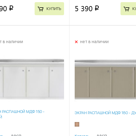
90
5 390
p
p
КУПИТЬ
К
+
т в наличии
нет в наличии
Н РАСПАШНОЙ МДФ 150 -
ЭКРАН РАСПАШНОЙ МДФ 180 - Д
Й
с:
ВДСП
Каркас:
ВДСП