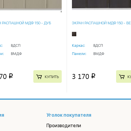
Н РАСПАШНОЙ МДФ 150 - ДУБ
ЭКРАН РАСПАШНОЙ МДФ 150 - В
с:
ВДСП
Каркас:
ВДСП
и:
ВМДФ
Панели:
ВМДФ
70
3 170
p
p
КУПИТЬ
К
ия
Уголок покупателя
Производители