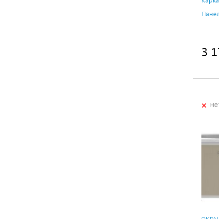
Панел
3 1
+
не