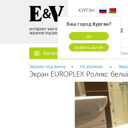
КУРГАН
Контактный центр:
Ваш город
Курган
?
интернет-магазин
8 (495) 500-96-52
экранов под ванну
Да
временно не работаем
Выбрать другой
Каталог товаров
Экраны под ванну
На роликах
Экра
Экран EUROPLEX Роликс белый