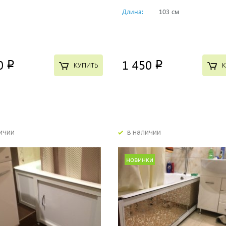
Длина:
103 см
0
1 450
p
p
КУПИТЬ
К
ичии
в наличии
новинки