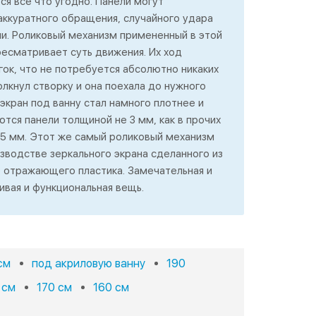
ся все что угодно. Панели могут
аккуратного обращения, случайного удара
и. Роликовый механизм примененный в этой
есматривает суть движения. Их ход
гок, что не потребуется абсолютно никаких
олкнул створку и она поехала до нужного
 экран под ванну стал намного плотнее и
ются панели толщиной не 3 мм, как в прочих
 5 мм. Этот же самый роликовый механизм
зводстве зеркального экрана сделанного из
е отражающего пластика. Замечательная и
ивая и функциональная вещь.
см
под акриловую ванну
190
 см
170 см
160 см