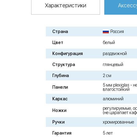
Характеристики
Аксесс
Страна
Россия
Цвет
белый
Конфигурация
раздвижной
Структура
глянцевый
Глубина
2 см
5 мм plexiglas -
Панели
влагостойкий
Каркас
алюминий
регулируемые, о
Ножки
(не царапает каф
Ручки
хромированные
Гарантия
5 лет