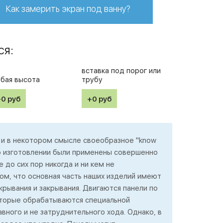
Как замерить экран под ванну?
ся:
вставка под порог или
бая высота
трубу
+0
руб
+0
руб
 и в некотором смысле своеобразное "know
го изготовлении были применены совершенно
 до сих пор никогда и ни кем не
том, что основная часть наших изделий имеют
рывания и закрывания. Двигаются панели по
торые обрабатываются специальной
вного и не затруднительного хода. Однако, в