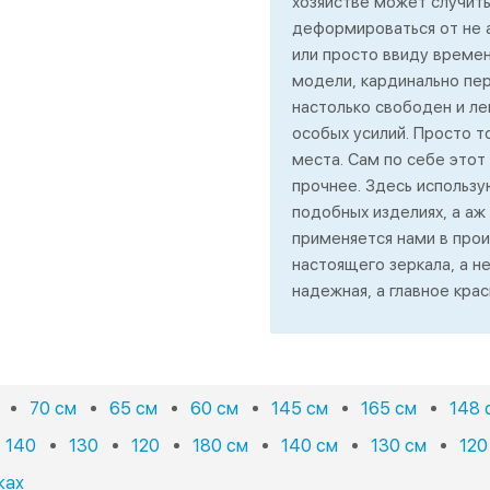
хозяйстве может случить
деформироваться от не 
или просто ввиду времен
модели, кардинально пер
настолько свободен и ле
особых усилий. Просто т
места. Сам по себе этот
прочнее. Здесь использу
подобных изделиях, а аж
применяется нами в прои
настоящего зеркала, а н
надежная, а главное крас
70 см
65 см
60 см
145 см
165 см
148 
140
130
120
180 см
140 см
130 см
120
ках