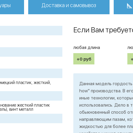
уары
Доставка и самовывоз
Если Вам требует
любая длина
лю
+0
руб
 немецкий пластик, жесткий,
Данная модель гордость
how" производства. В е
иные технологии, которые
использовались. Дело в 
снование жесткий пластик
ель), винт металл
обыкновенный способ отк
направляющим пазам, ко
жидкостью для более пла